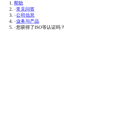
帮助
常见问答
公司信息
业务与产品
您获得了ISO等认证吗？
业务与产品
Q
您获得了ISO等认证吗？
A
是的，我们已经获得了国际环境管理体系标准ISO 14001的认
证。我们在国内及海外的所有生产基地都在推进认证工作。在
2023年度的再认证审查中，所有基地均被判定为合格。此外，
我们在所有生产基地还开展了基于国际质量管理体系标准ISO
9001的质量提升活动和内部审计。我们在质量管理和环境保护
方面也致力于建立符合国际标准的工厂体系。
这个回答对您有帮助吗？