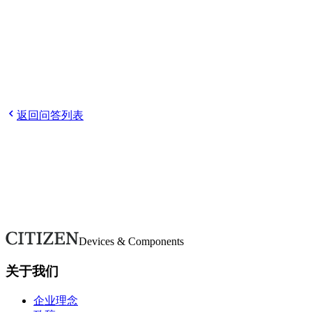
有帮助
没帮助
Q
关于环境保护的努力
Q
再生可能能源的利用你有在进行
吗？
Q
你们使用回收材料吗？
Q
环境规制（RoHS和
REACH）应对措施？
返回问答列表
欢迎随时咨询。
如有疑问或需要更多详情，请通过本表单联系。我们将尽快回
复。
联系我们
Devices & Components
关于我们
企业理念