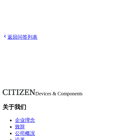
Q
关于环境保护的努力
Q
再生可能能源的利用你有在进行
吗？
Q
您获得了ISO等认证吗？
Q
环境规制（RoHS和
REACH）应对措施？
返回问答列表
欢迎随时咨询。
如有疑问或需要更多详情，请通过本表单联系。我们将尽快回
复。
联系我们
Devices & Components
关于我们
企业理念
致辞
公司概况
沿革