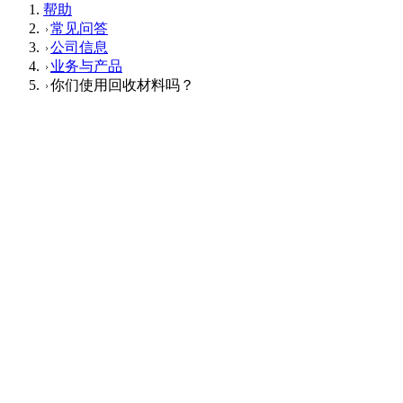
帮助
常见问答
公司信息
业务与产品
你们使用回收材料吗？
业务与产品
Q
你们使用回收材料吗？
A
サステナブルプロダクツの開発において、省資源・再資源化
など多面的な環境評価基準を満たした製品づくりを進めてい
ます。詳しくは
サステナビリティ
ページをご確認ください。
这个回答对您有帮助吗？
有帮助
没帮助