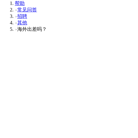
帮助
常见问答
招聘
其他
海外出差吗？
其他
Q
海外出差吗？
A
由于在海外有业务基地或客户，因此根据需要会有出差的机
会。
这个回答对您有帮助吗？
有帮助
没帮助