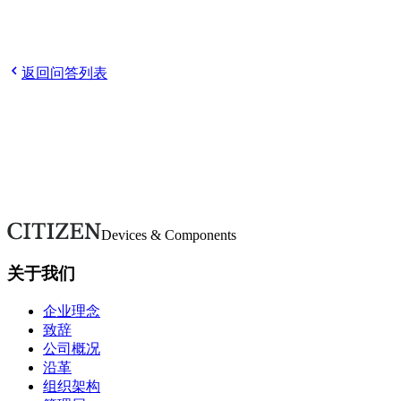
Q
员工的平均年龄和平均续聘年限等信息
Q
您的工作地点在
哪里？是否有调动或转岗的可能性？
Q
男女比例大约是多
少？
Q
产假和育儿方面有什么支持吗？
返回问答列表
欢迎随时咨询。
如有疑问或需要更多详情，请通过本表单联系。我们将尽快回
复。
联系我们
Devices & Components
关于我们
企业理念
致辞
公司概况
沿革
组织架构