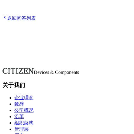
Q
员工的平均年龄和平均续聘年限等信息
Q
您的工作地点在
哪里？是否有调动或转岗的可能性？
Q
海外出差吗？
Q
产假
和育儿方面有什么支持吗？
返回问答列表
欢迎随时咨询。
如有疑问或需要更多详情，请通过本表单联系。我们将尽快回
复。
联系我们
Devices & Components
关于我们
企业理念
致辞
公司概况
沿革
组织架构
管理层