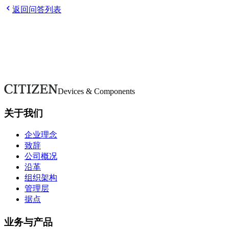
Q
请告诉我如何报名。
Q
申请后需要做什么？
Q
参加选考需要
返回问答列表
欢迎随时咨询。
如有疑问或需要更多详情，请通过本表单联系。我们将尽快回
联系我们
Devices & Components
关于我们
企业理念
致辞
公司概况
沿革
组织架构
管理层
据点
业务与产品