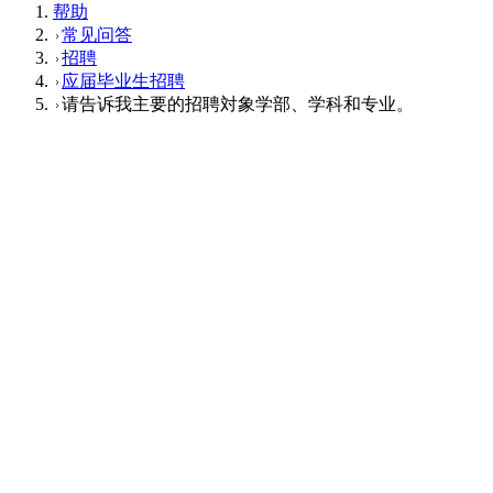
帮助
常见问答
招聘
应届毕业生招聘
请告诉我主要的招聘対象学部、学科和专业。
应届毕业生招聘
Q
请告诉我主要的招聘対象学部、学科和专
A
全学部全学科均为招聘対象。我们特别欢迎来自机械、电气电
这个回答对您有帮助吗？
有帮助
没帮助