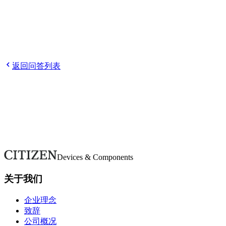
Q
请告诉我如何报名。
Q
申请后需要做什么？
Q
参加选考需
要参加说明会吗？
Q
请告诉我主要的招聘対象学部、学科和
专业。
返回问答列表
欢迎随时咨询。
如有疑问或需要更多详情，请通过本表单联系。我们将尽快回
复。
联系我们
Devices & Components
关于我们
企业理念
致辞
公司概况