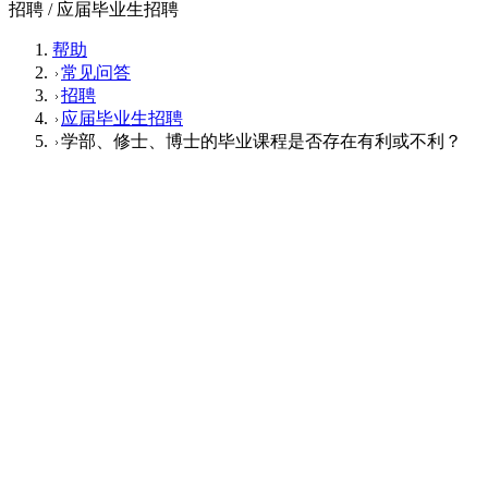
招聘 / 应届毕业生招聘
帮助
常见问答
招聘
应届毕业生招聘
学部、修士、博士的毕业课程是否存在有利或不利？
应届毕业生招聘
Q
学部、修士、博士的毕业课程是否存在有
利或不利？
A
修了課程による有利・不利はございません。
这个回答对您有帮助吗？
有帮助
没帮助