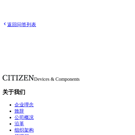
Q
请告诉我如何报名。
Q
申请后需要做什么？
Q
参加选考需
要参加说明会吗？
Q
请告诉我主要的招聘対象学部、学科和
专业。
返回问答列表
欢迎随时咨询。
如有疑问或需要更多详情，请通过本表单联系。我们将尽快回
复。
联系我们
Devices & Components
关于我们
企业理念
致辞
公司概况
沿革
组织架构