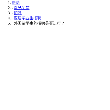
帮助
常见问答
招聘
应届毕业生招聘
外国留学生的招聘是否进行？
应届毕业生招聘
Q
外国留学生的招聘是否进行？
A
留学生名额并没有特别设立。我们与其他日本学生一样进行选
拔。※面试及入职后的工作主要使用日语进行。
这个回答对您有帮助吗？
有帮助
没帮助