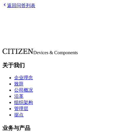
Q
请告诉我如何报名。
Q
申请后需要做什么？
Q
参加选考需要
返回问答列表
欢迎随时咨询。
如有疑问或需要更多详情，请通过本表单联系。我们将尽快回
联系我们
Devices & Components
关于我们
企业理念
致辞
公司概况
沿革
组织架构
管理层
据点
业务与产品