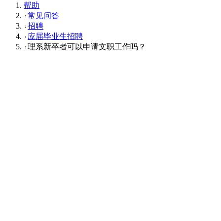
帮助
常见问答
招聘
应届毕业生招聘
理系新卒者可以申请文职工作吗？
应届毕业生招聘
Q
理系新卒者可以申请文职工作吗？
A
可以的。申请表上有关于“想做的工作”的填写栏，请在该栏中
这个回答对您有帮助吗？
有帮助
没帮助