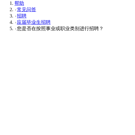
帮助
常见问答
招聘
应届毕业生招聘
您是否在按照事业或职业类别进行招聘？
应届毕业生招聘
Q
您是否在按照事业或职业类别进行招聘？
A
我们并未实施事业别招聘。在职业类别方面，我们在与应聘者
的意愿和公司的意向进行对接的基础上进行招聘。
这个回答对您有帮助吗？
有帮助
没帮助