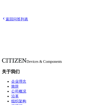
Q
请告诉我如何报名。
Q
申请后需要做什么？
Q
参加选考需
要参加说明会吗？
Q
请告诉我主要的招聘対象学部、学科和
专业。
返回问答列表
欢迎随时咨询。
如有疑问或需要更多详情，请通过本表单联系。我们将尽快回
复。
联系我们
Devices & Components
关于我们
企业理念
致辞
公司概况
沿革
组织架构