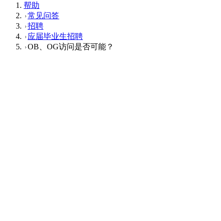
帮助
常见问答
招聘
应届毕业生招聘
OB、OG访问是否可能？
应届毕业生招聘
Q
OB、OG访问是否可能？
A
员工不提供介绍或OBOG访问的服务。关于前辈员工出席的活
动等信息，请通过集团招聘页面或My Navi获取，欢迎大家积
极报名。
这个回答对您有帮助吗？
有帮助
没帮助