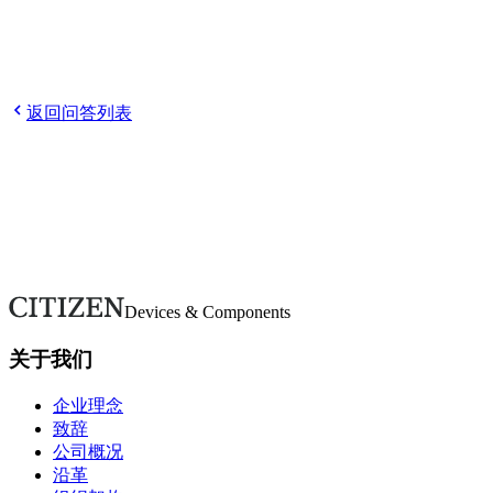
Q
请告诉我如何报名。
Q
申请后需要做什么？
Q
参加选考需
要参加说明会吗？
Q
请告诉我主要的招聘対象学部、学科和
专业。
返回问答列表
欢迎随时咨询。
如有疑问或需要更多详情，请通过本表单联系。我们将尽快回
复。
联系我们
Devices & Components
关于我们
企业理念
致辞
公司概况
沿革