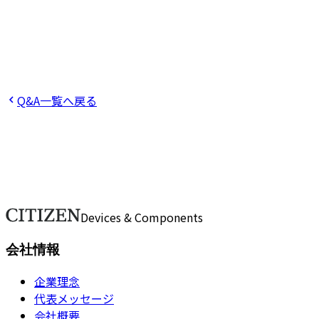
この回答は役に立ちましたか？
役に立った
役に立たなかった
Q
再生可能エネルギーの活用は行っていますか？
Q
リサイク
Q&A一覧へ戻る
ご不明点をお気軽にお問い合わせくだ
ご不明点や詳細なご質問がございましたら、こちらのフォー
お問い合わせ
Devices & Components
会社情報
企業理念
代表メッセージ
会社概要