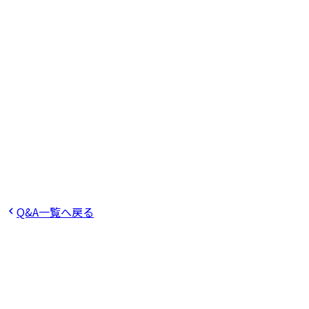
サステナブルプロダクツの開発において、省資源・再資源化
など多面的な環境評価基準を満たした製品づくりを進めてい
ます。詳しくは
サステナビリティ
ページをご確認ください。
この回答は役に立ちましたか？
役に立った
役に立たなかった
Q
環境への取り組みについて教えてください。
Q
再生可能
エネルギーの活用は行っていますか？
Q
ISOなどの認証は取
得していますか？
Q
環境規制（RoHSやREACH）への対応
は？
Q&A一覧へ戻る
ご不明点をお気軽にお問い合わせくだ
さい。