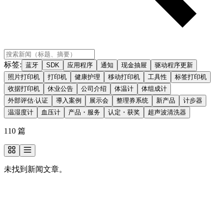
标签
:
蓝牙
SDK
应用程序
通知
现金抽屉
驱动程序更新
照片打印机
打印机
健康护理
移动打印机
工具性
标签打印机
收据打印机
休业公告
公司介绍
体温计
体组成计
外部评估·认证
導入案例
展示会
整理券系统
新产品
计步器
温湿度计
血压计
产品・服务
认定・获奖
超声波清洗器
110
篇
未找到新闻文章。
想了解更多关于我们的信息？