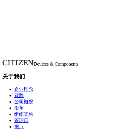
按类别浏览常见问题。若未找到所需信息，请使用咨询表单联
系我们。
常见问题
对我们有任何咨询吗？
如有疑问或需要更多详情，请通过本表单联系。我们将尽快回
复。
联系我们
Devices & Components
关于我们
企业理念
致辞
公司概况
沿革
组织架构
管理层
据点