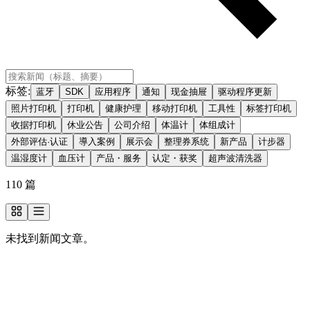
标签
:
蓝牙
SDK
应用程序
通知
现金抽屉
驱动程序更新
照片打印机
打印机
健康护理
移动打印机
工具性
标签打印机
收据打印机
休业公告
公司介绍
体温计
体组成计
外部评估·认证
導入案例
展示会
整理券系统
新产品
计步器
温湿度计
血压计
产品・服务
认定・获奖
超声波清洗器
110
篇
未找到新闻文章。
想了解更多关于我们的信息？