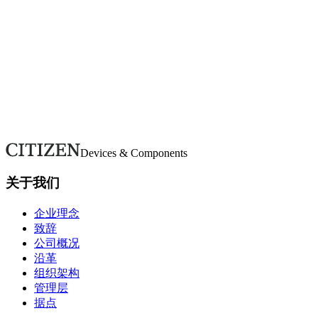
按类别浏览常见问题。若未找到所需信息，请使用咨询表单联
系我们。
常见问题
对我们有任何咨询吗？
如有疑问或需要更多详情，请通过本表单联系。我们将尽快回
复。
联系我们
Devices & Components
关于我们
企业理念
致辞
公司概况
沿革
组织架构
管理层
据点