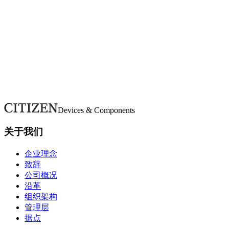
按类别浏览常见问题。若未找到所需信息，请使用咨询表单联
系我们。
常见问题
对我们有任何咨询吗？
如有疑问或需要更多详情，请通过本表单联系。我们将尽快回
复。
联系我们
Devices & Components
关于我们
企业理念
致辞
公司概况
沿革
组织架构
管理层
据点