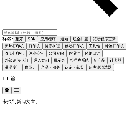
标签
:
蓝牙
SDK
应用程序
通知
现金抽屉
驱动程序更新
照片打印机
打印机
健康护理
移动打印机
工具性
标签打印机
收据打印机
休业公告
公司介绍
体温计
体组成计
外部评估·认证
導入案例
展示会
整理券系统
新产品
计步器
温湿度计
血压计
产品・服务
认定・获奖
超声波清洗器
110
篇
未找到新闻文章。
想了解更多关于我们的信息？