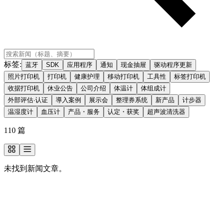
标签
:
蓝牙
SDK
应用程序
通知
现金抽屉
驱动程序更新
照片打印机
打印机
健康护理
移动打印机
工具性
标签打印机
收据打印机
休业公告
公司介绍
体温计
体组成计
外部评估·认证
導入案例
展示会
整理券系统
新产品
计步器
温湿度计
血压计
产品・服务
认定・获奖
超声波清洗器
110
篇
未找到新闻文章。
想了解更多关于我们的信息？