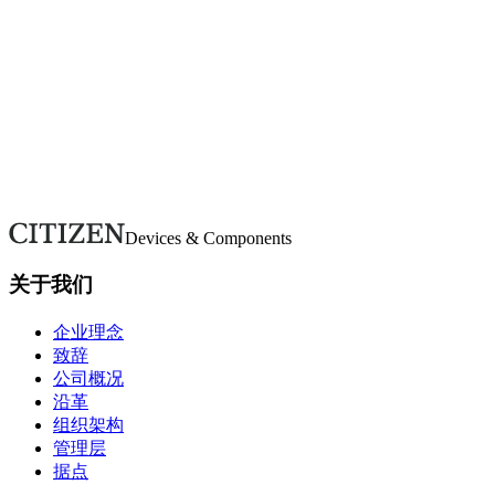
按类别浏览常见问题。若未找到所需信息，请使用咨询表单联
系我们。
常见问题
对我们有任何咨询吗？
如有疑问或需要更多详情，请通过本表单联系。我们将尽快回
复。
联系我们
Devices & Components
关于我们
企业理念
致辞
公司概况
沿革
组织架构
管理层
据点