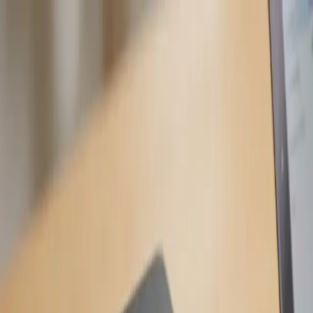
跳转到正文
Devices & Components
© Citizen Systems Japan Co., Ltd.
ZH
关于我们
业务与产品
新闻
可持续发展
招聘
帮助
新闻
热敏打印机“简易厨房用KIT”推出
2017.12.01
产品与服务
新产品
打印机