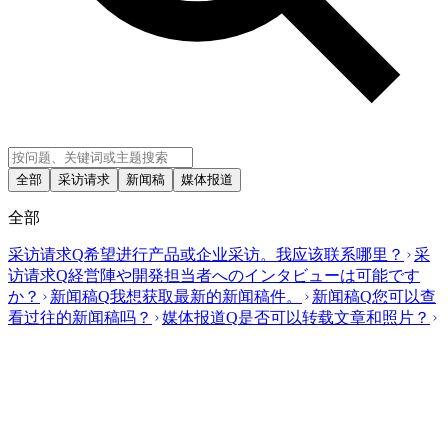
全部
采访请求
新闻稿
媒体报道
全部
采访请求
Q
希望进行产品或企业采访。我应该联系哪里？
采
访请求
Q
経営陣や開発担当者へのインタビューは可能です
か？
新闻稿
Q
我想获取最新的新闻稿件。
新闻稿
Q
您可以查
看过往的新闻稿吗？
媒体报道
Q
是否可以转载文章和照片？
关于此分类的咨询
公关与媒体