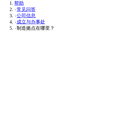
帮助
常见问答
公司信息
成立与办事处
制造拠点在哪里？
成立与办事处
Q
制造拠点在哪里？
A
日本国内有一个制造拠点，同时在海外也有两个制造合作伙
伴。
这个回答对您有帮助吗？
有帮助
没帮助