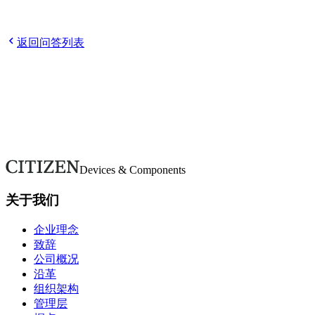
Q
我想了解企业的历史。
Q
公司成立于何时？
Q
关于环境保
护的努力
Q
再生可能能源的利用你有在进行吗？
返回问答列表
欢迎随时咨询。
如有疑问或需要更多详情，请通过本表单联系。我们将尽快回
复。
联系我们
Devices & Components
关于我们
企业理念
致辞
公司概况
沿革
组织架构
管理层