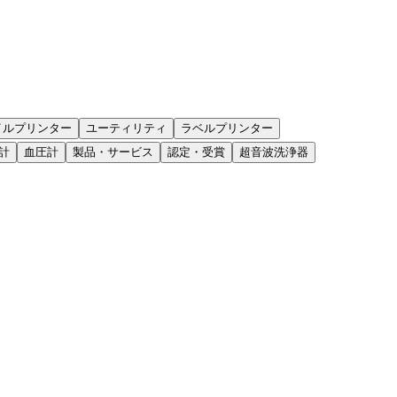
イルプリンター
ユーティリティ
ラベルプリンター
計
血圧計
製品・サービス
認定・受賞
超音波洗浄器
ださい。