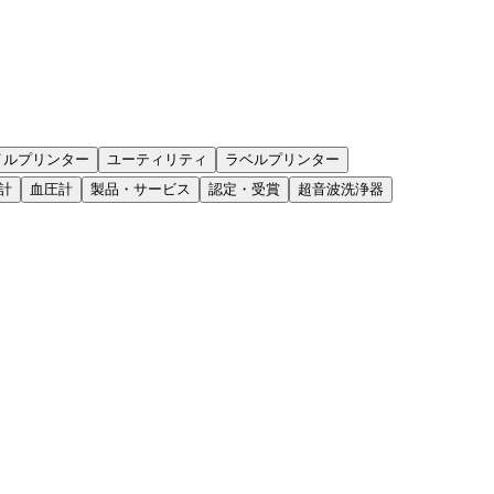
イルプリンター
ユーティリティ
ラベルプリンター
計
血圧計
製品・サービス
認定・受賞
超音波洗浄器
ださい。