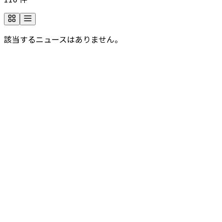
該当するニュースはありません。
会社についてもっと詳しく知りたいですか？
よくあるご質問をカテゴリ別に、ご覧いただけます。必要な
情報が見つからない場合は、お問い合わせフォームをご利用
ください。
よくあるご質問
会社について、問い合わせが必要ですか？
ご不明点や詳細なご質問がございましたら、こちらのフォー
ムからお問い合わせください。担当スタッフが順次対応いた
します。