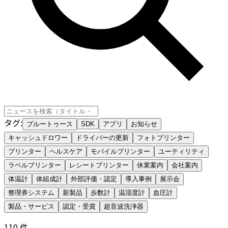
タグ
:
ブルートゥース
SDK
アプリ
お知らせ
キャッシュドロワー
ドライバーの更新
フォトプリンター
プリンター
ヘルスケア
モバイルプリンター
ユーティリティ
ラベルプリンター
レシートプリンター
休業案内
会社案内
体温計
体組成計
外部評価・認定
導入事例
展示会
整理券システム
新製品
歩数計
温湿度計
血圧計
製品・サービス
認定・受賞
超音波洗浄器
110
件