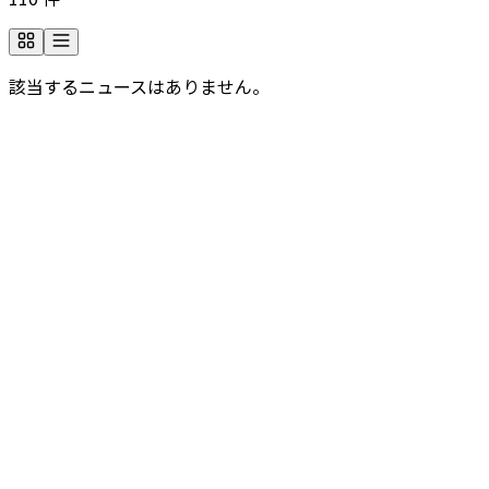
該当するニュースはありません。
会社についてもっと詳しく知りたいですか？
よくあるご質問をカテゴリ別に、ご覧いただけます。必要な
情報が見つからない場合は、お問い合わせフォームをご利用
ください。
よくあるご質問
会社について、問い合わせが必要ですか？
ご不明点や詳細なご質問がございましたら、こちらのフォー
ムからお問い合わせください。担当スタッフが順次対応いた
します。