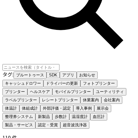
タグ
:
ブルートゥース
SDK
アプリ
お知らせ
キャッシュドロワー
ドライバーの更新
フォトプリンター
プリンター
ヘルスケア
モバイルプリンター
ユーティリティ
ラベルプリンター
レシートプリンター
休業案内
会社案内
体温計
体組成計
外部評価・認定
導入事例
展示会
整理券システム
新製品
歩数計
温湿度計
血圧計
製品・サービス
認定・受賞
超音波洗浄器
110
件