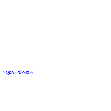
可能です。エントリーシートに「やりたい仕事」について記
入する欄がありますので、そちらにご記載ください。
この回答は役に立ちましたか？
役に立った
役に立たなかった
Q
エントリー方法を教えてください。
Q
エントリーを行っ
た後は？
Q
選考に参加するためには、説明会参加は必須で
すか？
Q
採用の対象となる主な学部、学科、専攻を教えて
ください。
Q&A一覧へ戻る
ご不明点をお気軽にお問い合わせくだ
さい。
ご不明点や詳細なご質問がございましたら、こちらのフォー