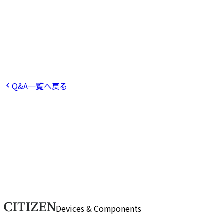
役に立った
役に立たなかった
Q
エントリー方法を教えてください。
Q
エントリーを行っ
た後は？
Q
選考に参加するためには、説明会参加は必須で
すか？
Q
採用の対象となる主な学部、学科、専攻を教えて
ください。
Q&A一覧へ戻る
ご不明点をお気軽にお問い合わせくだ
さい。
ご不明点や詳細なご質問がございましたら、こちらのフォー
ムからお問い合わせください。担当スタッフが順次対応いた
します。
お問い合わせ
Devices & Components