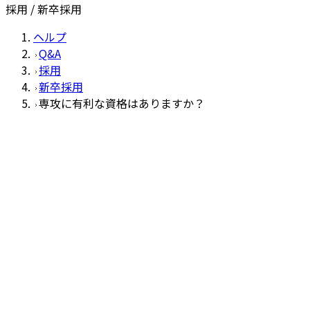
採用 / 新卒採用
ヘルプ
Q&A
採用
新卒採用
専攻に有利な資格はありますか？
新卒採用
Q
専攻に有利な資格はありますか？
A
選考において資格保有による有利不利はありません。
この回答は役に立ちましたか？