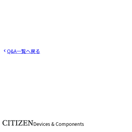
役に立った
役に立たなかった
Q
社員の平均年齢や平均継続年数などを教えてください。
Q
勤務地はどこになりますか？また転勤・異動はあります
か？
Q
海外出張はありますか？
Q
出産や育児に関して何か
サポートはありますか？
Q&A一覧へ戻る
ご不明点をお気軽にお問い合わせくだ
さい。
ご不明点や詳細なご質問がございましたら、こちらのフォー
ムからお問い合わせください。担当スタッフが順次対応いた
します。
お問い合わせ
Devices & Components