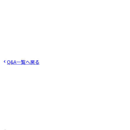
この回答は役に立ちましたか？
役に立った
役に立たなかった
Q
社員の平均年齢や平均継続年数などを教えてください。
Q
勤務地はどこになりますか？また転勤・異動はあります
か？
Q
海外出張はありますか？
Q
男女比はどのくらいです
か？
Q&A一覧へ戻る
ご不明点をお気軽にお問い合わせくだ
さい。
ご不明点や詳細なご質問がございましたら、こちらのフォー
ムからお問い合わせください。担当スタッフが順次対応いた
します。