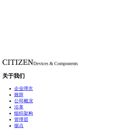
按类别浏览常见问题。若未找到所需信息，请使用咨询表单联
系我们。
常见问题
对我们有任何咨询吗？
如有疑问或需要更多详情，请通过本表单联系。我们将尽快回
复。
联系我们
Devices & Components
关于我们
企业理念
致辞
公司概况
沿革
组织架构
管理层
据点