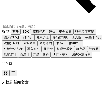
标签
:
蓝牙
SDK
应用程序
通知
现金抽屉
驱动程序更新
照片打印机
打印机
健康护理
移动打印机
工具性
标签打印机
收据打印机
休业公告
公司介绍
体温计
体组成计
外部评估·认证
導入案例
展示会
整理券系统
新产品
计步器
温湿度计
血压计
产品・服务
认定・获奖
超声波清洗器
110
篇
未找到新闻文章。
想了解更多关于我们的信息？