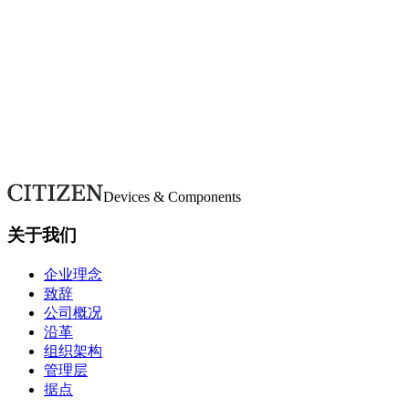
按类别浏览常见问题。若未找到所需信息，请使用咨询表单联
系我们。
常见问题
对我们有任何咨询吗？
如有疑问或需要更多详情，请通过本表单联系。我们将尽快回
复。
联系我们
Devices & Components
关于我们
企业理念
致辞
公司概况
沿革
组织架构
管理层
据点