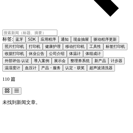
标签
:
蓝牙
SDK
应用程序
通知
现金抽屉
驱动程序更新
照片打印机
打印机
健康护理
移动打印机
工具性
标签打印机
收据打印机
休业公告
公司介绍
体温计
体组成计
外部评估·认证
導入案例
展示会
整理券系统
新产品
计步器
温湿度计
血压计
产品・服务
认定・获奖
超声波清洗器
110
篇
未找到新闻文章。
想了解更多关于我们的信息？