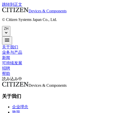
跳转到正文
Devices & Components
© Citizen Systems Japan Co., Ltd.
ZH
关于我们
业务与产品
新闻
可持续发展
招聘
帮助
読み込み中
Devices & Components
关于我们
企业理念
致辞